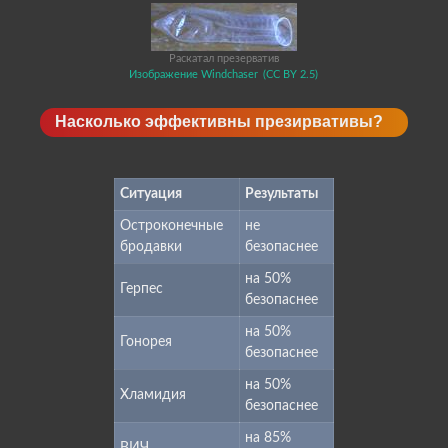
Раскатал презерватив
Изображение Windchaser
(CC BY 2.5)
Насколько эффективны презирвативы?
Ситуация
Результаты
Остроконечные
не
бродавки
безопаснее
на 50%
Герпес
безопаснее
на 50%
Гонорея
безопаснее
на 50%
Хламидия
безопаснее
на 85%