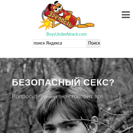
BoysUnderAttack.com
БЕЗОПАСНЫЙ СЕКС?
Вопросительный знак говорит все