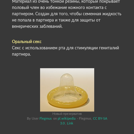
Материал из очень тонкой резины, который покрывает
половый член во избежание кожного контакта с
партнером. Создан для того, чтобы семенная жидкость
не попала в партнера и также для защиты от
венерических заблеваний.
Оральный секс
Секс с использованием рта для стимуляции гениталий
партнера.
Новый презерватив
By User
Flegmus
on
pl.wikipedia
- Flegmus,
CC BY-SA
3.0
,
Link